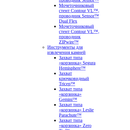
проводник Sensor™
Мочеточниковый
стент Contour VL™,
проводник Sensor™
Dual Flex
Мочеточниковый
стент Contour VL™,
проводник
ZIPwire™
Инструменты для
извлечения камней
Захват типа
«корзинка» Segura
Hemisphere™
Захват
крючковидный
Tricep™
Захват типа
«корзинка»
Gemini™
Захват типа
«корзинка» Leslie
Parachute™
Захват типа
«корзинка» Zero