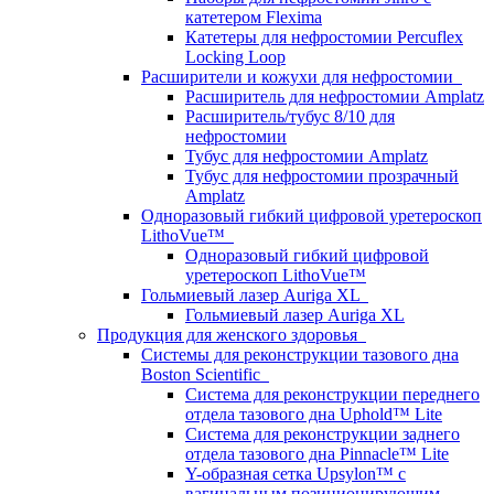
катетером Flexima
Катетеры для нефростомии Percuflex
Locking Loop
Расширители и кожухи для нефростомии
Расширитель для нефростомии Amplatz
Расширитель/тубус 8/10 для
нефростомии
Тубус для нефростомии Amplatz
Тубус для нефростомии прозрачный
Amplatz
Одноразовый гибкий цифровой уретероскоп
LithoVue™
Одноразовый гибкий цифровой
уретероскоп LithoVue™
Гольмиевый лазер Auriga XL
Гольмиевый лазер Auriga XL
Продукция для женского здоровья
Системы для реконструкции тазового дна
Boston Scientific
Система для реконструкции переднего
отдела тазового дна Uphold™ Lite
Система для реконструкции заднего
отдела тазового дна Pinnacle™ Lite
Y-образная сетка Upsylon™ с
вагинальным позиционирующим