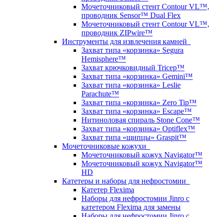
Мочеточниковый стент Contour VL™,
проводник Sensor™ Dual Flex
Мочеточниковый стент Contour VL™,
проводник ZIPwire™
Инструменты для извлечения камней
Захват типа «корзинка» Segura
Hemisphere™
Захват крючковидный Tricep™
Захват типа «корзинка» Gemini™
Захват типа «корзинка» Leslie
Parachute™
Захват типа «корзинка» Zero Tip™
Захват типа «корзинка» Escape™
Нитиноловая спираль Stone Cone™
Захват типа «корзинка» Optiflex™
Захват типа «щипцы» Graspit™
Мочеточниковые кожухи
Мочеточниковый кожух Navigator™
Мочеточниковый кожух Navigator™
HD
Катетеры и наборы для нефростомии
Катетер Flexima
Наборы для нефростомии Jinro с
катетером Flexima для замены
Наборы для нефростомии Jinro с