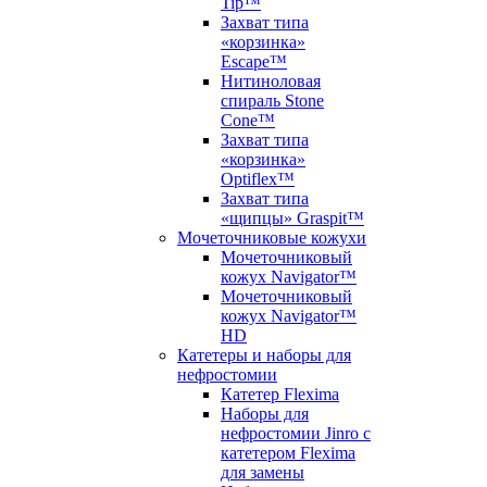
Tip™
Захват типа
«корзинка»
Escape™
Нитиноловая
спираль Stone
Cone™
Захват типа
«корзинка»
Optiflex™
Захват типа
«щипцы» Graspit™
Мочеточниковые кожухи
Мочеточниковый
кожух Navigator™
Мочеточниковый
кожух Navigator™
HD
Катетеры и наборы для
нефростомии
Катетер Flexima
Наборы для
нефростомии Jinro с
катетером Flexima
для замены