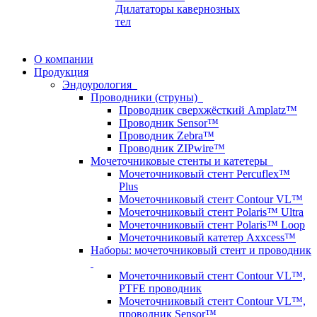
Дилататоры кавернозных
тел
О компании
Продукция
Эндоурология
Проводники (струны)
Проводник сверхжёсткий Amplatz™
Проводник Sensor™
Проводник Zebra™
Проводник ZIPwire™
Мочеточниковые стенты и катетеры
Мочеточниковый стент Percuflex™
Plus
Мочеточниковый стент Contour VL™
Мочеточниковый стент Polaris™ Ultra
Мочеточниковый стент Polaris™ Loop
Мочеточниковый катетер Axxcess™
Наборы: мочеточниковый стент и проводник
Мочеточниковый стент Contour VL™,
PTFE проводник
Мочеточниковый стент Contour VL™,
проводник Sensor™