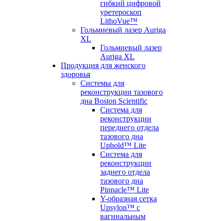
гибкий цифровой
уретероскоп
LithoVue™
Гольмиевый лазер Auriga
XL
Гольмиевый лазер
Auriga XL
Продукция для женского
здоровья
Системы для
реконструкции тазового
дна Boston Scientific
Система для
реконструкции
переднего отдела
тазового дна
Uphold™ Lite
Система для
реконструкции
заднего отдела
тазового дна
Pinnacle™ Lite
Y-образная сетка
Upsylon™ с
вагинальным