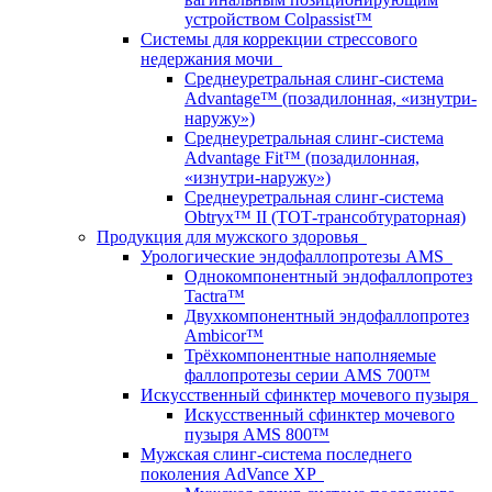
устройством Colpassist™
Системы для коррекции стрессового
недержания мочи
Среднеуретральная слинг-система
Advantage™ (позадилонная, «изнутри-
наружу»)
Среднеуретральная слинг-система
Advantage Fit™ (позадилонная,
«изнутри-наружу»)
Среднеуретральная слинг-система
Obtryx™ II (ТОТ-трансобтураторная)
Продукция для мужского здоровья
Урологические эндофаллопротезы AMS
Однокомпонентный эндофаллопротез
Tactra™
Двухкомпонентный эндофаллопротез
Ambicor™
Трёхкомпонентные наполняемые
фаллопротезы серии AMS 700™
Искусственный сфинктер мочевого пузыря
Искусственный сфинктер мочевого
пузыря AMS 800™
Мужская слинг-система последнего
поколения AdVance XP