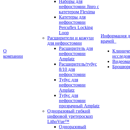
Наборы для
нефростомии Jinro с
катетером Flexima
Катетеры для
нефростомии
Percuflex Locking
Loop
Информация д
Расширители и кожухи
врачей
для нефростомии
Расширитель для
О
Клиниче
нефростомии
компании
исследо
Amplatz
Видеома
Расширитель/тубус
Брошюр
8/10 для
нефростомии
Тубус для
нефростомии
Amplatz
Тубус для
нефростомии
прозрачный Amplatz
Одноразовый гибкий
цифровой уретероскоп
LithoVue™
Одноразовый