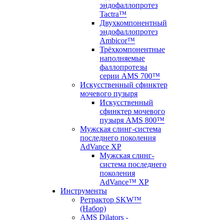
эндофаллопротез
Tactra™
Двухкомпонентный
эндофаллопротез
Ambicor™
Трёхкомпонентные
наполняемые
фаллопротезы
серии AMS 700™
Искусственный сфинктер
мочевого пузыря
Искусственный
сфинктер мочевого
пузыря AMS 800™
Мужская слинг-система
последнего поколения
AdVance XP
Мужская слинг-
система последнего
поколения
AdVance™ XP
Инструменты
Ретрактор SKW™
(Набор)
AMS Dilators -