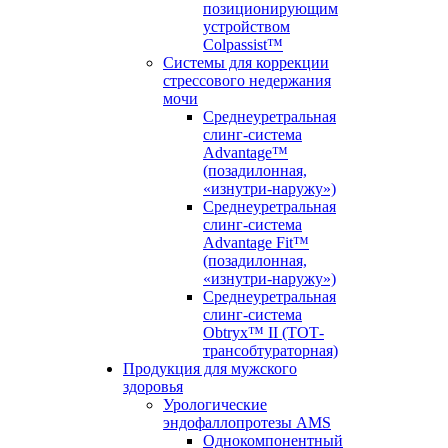
позиционирующим
устройством
Colpassist™
Системы для коррекции
стрессового недержания
мочи
Среднеуретральная
слинг-система
Advantage™
(позадилонная,
«изнутри-наружу»)
Среднеуретральная
слинг-система
Advantage Fit™
(позадилонная,
«изнутри-наружу»)
Среднеуретральная
слинг-система
Obtryx™ II (ТОТ-
трансобтураторная)
Продукция для мужского
здоровья
Урологические
эндофаллопротезы AMS
Однокомпонентный