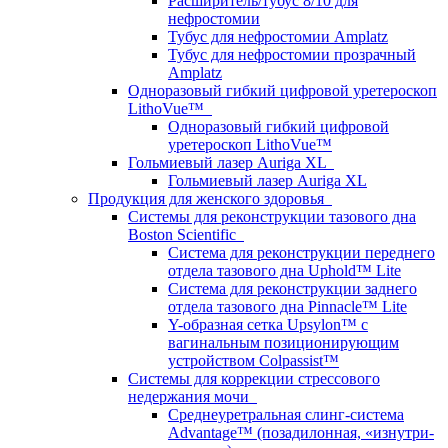
Расширитель/тубус 8/10 для
нефростомии
Тубус для нефростомии Amplatz
Тубус для нефростомии прозрачный
Amplatz
Одноразовый гибкий цифровой уретероскоп
LithoVue™
Одноразовый гибкий цифровой
уретероскоп LithoVue™
Гольмиевый лазер Auriga XL
Гольмиевый лазер Auriga XL
Продукция для женского здоровья
Системы для реконструкции тазового дна
Boston Scientific
Система для реконструкции переднего
отдела тазового дна Uphold™ Lite
Система для реконструкции заднего
отдела тазового дна Pinnacle™ Lite
Y-образная сетка Upsylon™ с
вагинальным позиционирующим
устройством Colpassist™
Системы для коррекции стрессового
недержания мочи
Среднеуретральная слинг-система
Advantage™ (позадилонная, «изнутри-