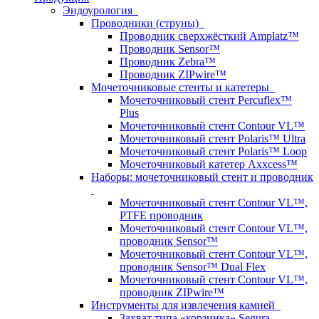
Эндоурология
Проводники (струны)
Проводник сверхжёсткий Amplatz™
Проводник Sensor™
Проводник Zebra™
Проводник ZIPwire™
Мочеточниковые стенты и катетеры
Мочеточниковый стент Percuflex™
Plus
Мочеточниковый стент Contour VL™
Мочеточниковый стент Polaris™ Ultra
Мочеточниковый стент Polaris™ Loop
Мочеточниковый катетер Axxcess™
Наборы: мочеточниковый стент и проводник
Мочеточниковый стент Contour VL™,
PTFE проводник
Мочеточниковый стент Contour VL™,
проводник Sensor™
Мочеточниковый стент Contour VL™,
проводник Sensor™ Dual Flex
Мочеточниковый стент Contour VL™,
проводник ZIPwire™
Инструменты для извлечения камней
Захват типа «корзинка» Segura