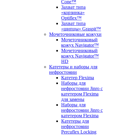
Cone™
Захват типа
«корзинка»
Optiflex™
Захват типа
«щипцы» Graspit™
Мочеточниковые кожухи
Мочеточниковый
кожух Navigator™
Мочеточниковый
кожух Navigator™
HD
Катетеры и наборы для
нефростомии
Катетер Flexima
Наборы для
нефростомии Jinro с
катетером Flexima
для замены
Наборы для
нефростомии Jinro с
катетером Flexima
Катетеры для
нефростомии
Percuflex Locking