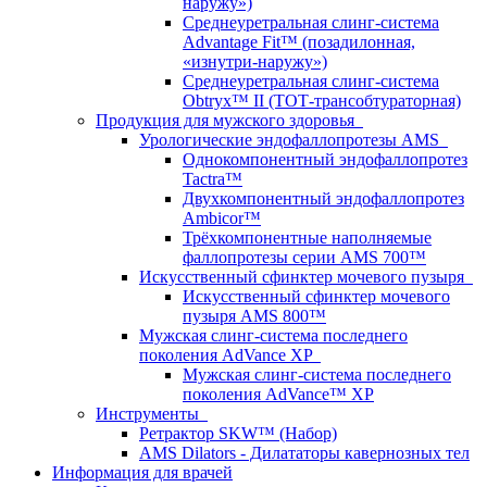
наружу»)
Среднеуретральная слинг-система
Advantage Fit™ (позадилонная,
«изнутри-наружу»)
Среднеуретральная слинг-система
Obtryx™ II (ТОТ-трансобтураторная)
Продукция для мужского здоровья
Урологические эндофаллопротезы AMS
Однокомпонентный эндофаллопротез
Tactra™
Двухкомпонентный эндофаллопротез
Ambicor™
Трёхкомпонентные наполняемые
фаллопротезы серии AMS 700™
Искусственный сфинктер мочевого пузыря
Искусственный сфинктер мочевого
пузыря AMS 800™
Мужская слинг-система последнего
поколения AdVance XP
Мужская слинг-система последнего
поколения AdVance™ XP
Инструменты
Ретрактор SKW™ (Набор)
AMS Dilators - Дилататоры кавернозных тел
Информация для врачей