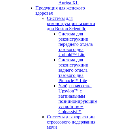
Auriga XL
Продукция для женского
здоровья
Системы для
реконструкции тазового
дна Boston Scientific
Система для
реконструкции
переднего отдела
тазового дна
Uphold™ Lite
Система для
реконструкции
заднего отдела
тазового дна
Pinnacle™ Lite
Y-образная сетка
Upsylon™ с
вагинальным
позиционирующим
устройством
Colpassist™
Системы для коррекции
стрессового недержания
мочи