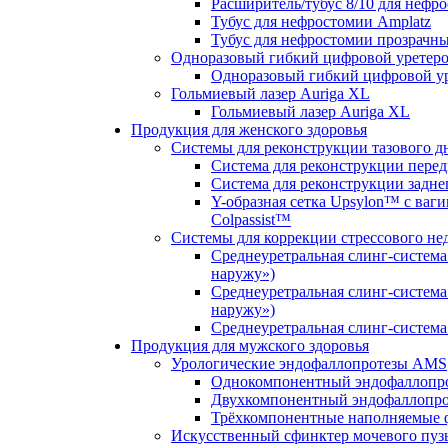
Расширитель/тубус 8/10 для нефр
Тубус для нефростомии Amplatz
Тубус для нефростомии прозрачн
Одноразовый гибкий цифровой уретер
Одноразовый гибкий цифровой у
Гольмиевый лазер Auriga XL
Гольмиевый лазер Auriga XL
Продукция для женского здоровья
Системы для реконструкции тазового дна
Система для реконструкции перед
Система для реконструкции заднег
Y-образная сетка Upsylon™ с ва
Colpassist™
Системы для коррекции стрессового не
Среднеуретральная слинг-система
наружу»)
Среднеуретральная слинг-система
наружу»)
Среднеуретральная слинг-система
Продукция для мужского здоровья
Урологические эндофаллопротезы AMS
Однокомпонентный эндофаллопро
Двухкомпонентный эндофаллопро
Трёхкомпонентные наполняемые 
Искусственный сфинктер мочевого пуз