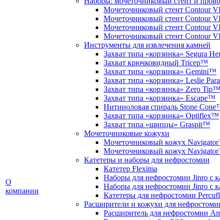
Наборы: мочеточниковый стент и пров
Мочеточниковый стент Contour 
Мочеточниковый стент Contour 
Мочеточниковый стент Contour V
Мочеточниковый стент Contour 
Инструменты для извлечения камней
Захват типа «корзинка» Segura H
Захват крючковидный Tricep™
Захват типа «корзинка» Gemini™
Захват типа «корзинка» Leslie Par
Захват типа «корзинка» Zero Tip
Захват типа «корзинка» Escape™
Нитиноловая спираль Stone Con
Захват типа «корзинка» Optiflex™
Захват типа «щипцы» Graspit™
Мочеточниковые кожухи
Мочеточниковый кожух Navigato
Мочеточниковый кожух Navigat
Катетеры и наборы для нефростомии
Катетер Flexima
Наборы для нефростомии Jinro с к
О
Наборы для нефростомии Jinro с к
компании
Катетеры для нефростомии Percufl
Расширители и кожухи для нефростоми
Расширитель для нефростомии Am