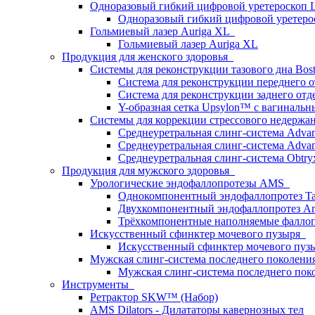
Одноразовый гибкий цифровой уретероскоп
Одноразовый гибкий цифровой уретеро
Гольмиевый лазер Auriga XL
Гольмиевый лазер Auriga XL
Продукция для женского здоровья
Системы для реконструкции тазового дна Bost
Система для реконструкции переднего о
Система для реконструкции заднего отде
Y-образная сетка Upsylon™ с вагиналь
Системы для коррекции стрессового недерж
Среднеуретральная слинг-система Adva
Среднеуретральная слинг-система Advan
Среднеуретральная слинг-система Obtry
Продукция для мужского здоровья
Урологические эндофаллопротезы AMS
Однокомпонентный эндофаллопротез T
Двухкомпонентный эндофаллопротез A
Трёхкомпонентные наполняемые фалло
Искусственный сфинктер мочевого пузыря
Искусственный сфинктер мочевого пу
Мужская слинг-система последнего поколен
Мужская слинг-система последнего по
Инструменты
Ретрактор SKW™ (Набор)
AMS Dilators - Дилататоры кавернозных тел