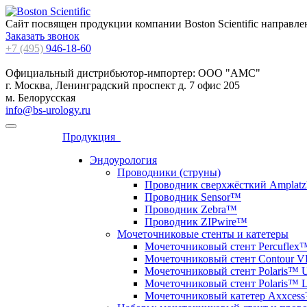
Сайт посвящен продукции компании
Boston Scientific
направлен
Заказать звонок
+7 (495)
946-18-60
Официальный дистрибьютор-импортер: ООО "АМС"
г. Москва, Ленинградский проспект д. 7 офис 205
м. Белорусская
info@bs-urology.ru
Продукция
Эндоурология
Проводники (струны)
Проводник сверхжёсткий Amplat
Проводник Sensor™
Проводник Zebra™
Проводник ZIPwire™
Мочеточниковые стенты и катетеры
Мочеточниковый стент Percuflex™
Мочеточниковый стент Contour 
Мочеточниковый стент Polaris™ U
Мочеточниковый стент Polaris™ 
Мочеточниковый катетер Axxces