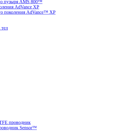
го пузыря AMS 800™
коления AdVance XP
его поколения AdVance™ XP
 тел
PTFE проводник
роводник Sensor™