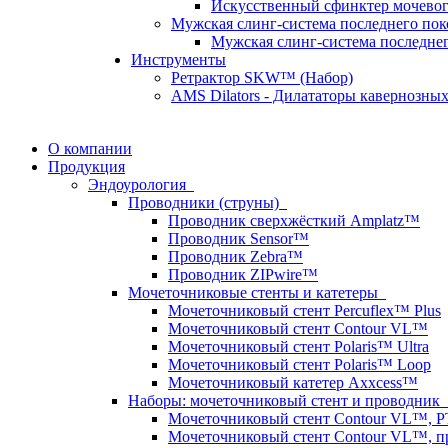
Искусственный сфинктер мочево
Мужская слинг-система последнего по
Мужская слинг-система последн
Инструменты
Ретрактор SKW™ (Набор)
AMS Dilators - Дилататоры кавернозных
О компании
Продукция
Эндоурология
Проводники (струны)
Проводник сверхжёсткий Amplatz™
Проводник Sensor™
Проводник Zebra™
Проводник ZIPwire™
Мочеточниковые стенты и катетеры
Мочеточниковый стент Percuflex™ Plus
Мочеточниковый стент Contour VL™
Мочеточниковый стент Polaris™ Ultra
Мочеточниковый стент Polaris™ Loop
Мочеточниковый катетер Axxcess™
Наборы: мочеточниковый стент и проводник
Мочеточниковый стент Contour VL™, 
Мочеточниковый стент Contour VL™, п