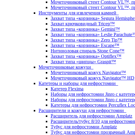
Мочеточниковый стент Contour VL™, пр
Мочеточниковый стент Contour VL™, п
Инструменты для извлечения камней
Захват типа «корзинка» Segura Hemisph
Захват крючковидный Tricep™
Захват типа «корзинка» Gemini™
Захват типа «корзинка» Leslie Parachute
Захват типа «корзинка» Zero Tip™
Захват типа «корзинка» Escape™
Нитиноловая спираль Stone Cone™
Захват типа «корзинка» Optiflex™
Захват типа «щипцы» Graspit™
Мочеточниковые кожухи
Мочеточниковый кожух Navigator™
Мочеточниковый кожух Navigator™ HD
Катетеры и наборы для нефростомии
Катетер Flexima
Наборы для нефростомии Jinro с катетер
Наборы для нефростомии Jinro с катетер
Катетеры для нефростомии Percuflex Lo
Расширители и кожухи для нефростомии
Расширитель для нефростомии Amplatz
Расширитель/тубус 8/10 для нефростоми
Тубус для нефростомии Amplatz
Тубус для нефростомии прозрачный Amp