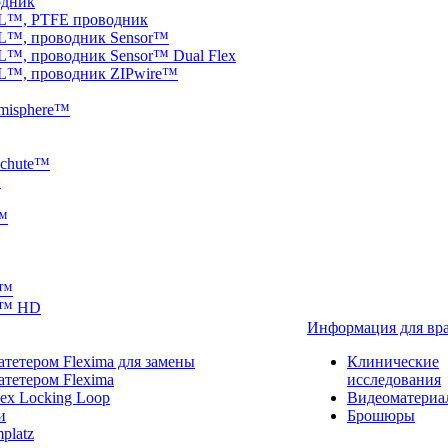
одник
VL™, PTFE проводник
VL™, проводник Sensor™
L™, проводник Sensor™ Dual Flex
VL™, проводник ZIPwire™
emisphere™
achute™
™
e™
r™
or™ HD
Информация для вр
атетером Flexima для замены
Клинические
атетером Flexima
исследования
ex Locking Loop
Видеоматериа
и
Брошюры
platz