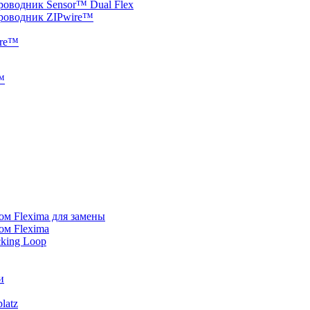
оводник Sensor™ Dual Flex
роводник ZIPwire™
ere™
™
ом Flexima для замены
ом Flexima
cking Loop
и
latz