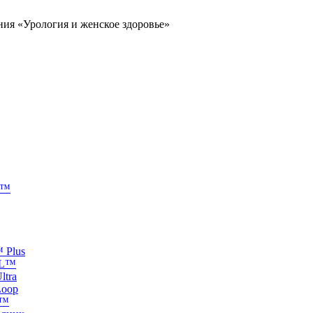
ия «Урология и женское здоровье»
z™
 Plus
VL™
ltra
Loop
s™