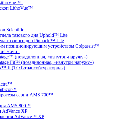
 LithoVue™
скоп LithoVue™
on Scientific
тдела тазового дна Uphold™ Lite
ла тазового дна Pinnacle™ Lite
ным позиционирующим устройством Colpassist™
ания мочи
ntage™ (позадилонная, «изнутри-наружу»)
tage Fit™ (позадилонная, «изнутри-наружу»)
x™ II (ТОТ-трансобтураторная)
actra™
mbicor™
протезы серии AMS 700™
зыря AMS 800™
ия AdVance XP
коления AdVance™ XP